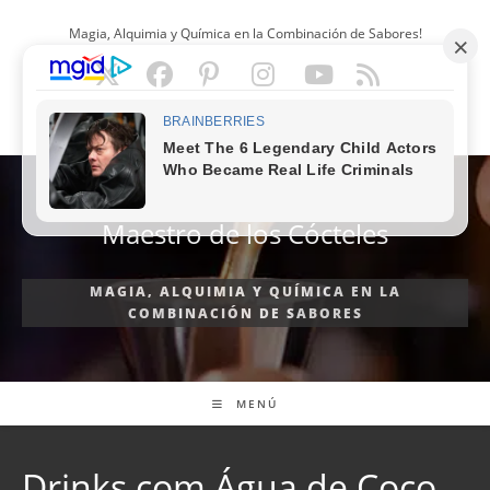
Ir
Magia, Alquimia y Química en la Combinación de Sabores!
al
contenido
ESPAÑOL
Maestro de los Cócteles
MAGIA, ALQUIMIA Y QUÍMICA EN LA
COMBINACIÓN DE SABORES
MENÚ
Drinks com Água de Coco