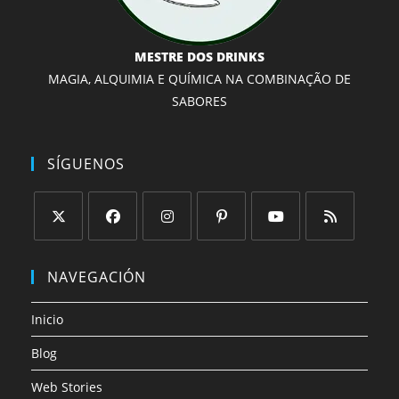
MESTRE DOS DRINKS
MAGIA, ALQUIMIA E QUÍMICA NA COMBINAÇÃO DE
SABORES
SÍGUENOS
Se
Se
Se
Se
Se
Se
abre
abre
abre
abre
abre
abre
NAVEGACIÓN
en
en
en
en
en
en
una
una
una
una
una
una
Inicio
nueva
nueva
nueva
nueva
nueva
nueva
Blog
pestaña
pestaña
pestaña
pestaña
pestaña
pestaña
Web Stories