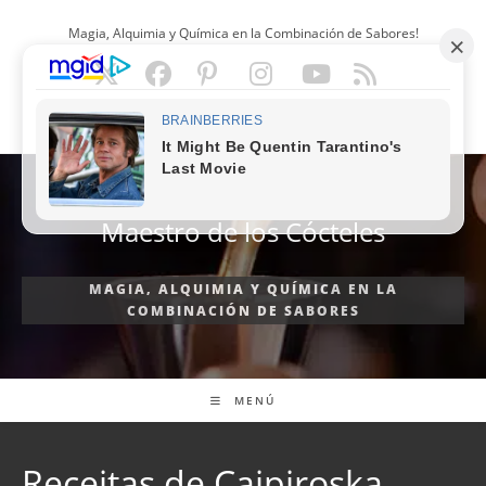
Ir
Magia, Alquimia y Química en la Combinación de Sabores!
al
contenido
ESPAÑOL
Maestro de los Cócteles
MAGIA, ALQUIMIA Y QUÍMICA EN LA
COMBINACIÓN DE SABORES
MENÚ
Receitas de Caipiroska