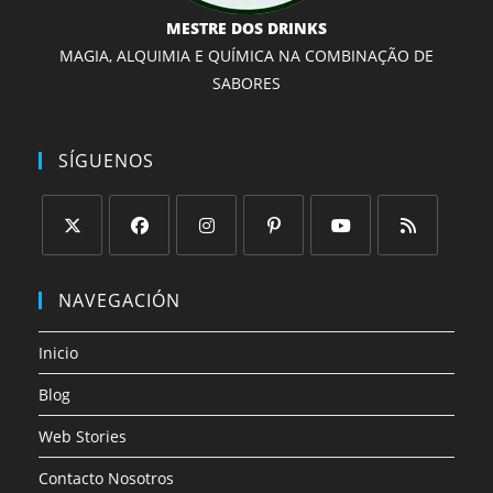
MESTRE DOS DRINKS
MAGIA, ALQUIMIA E QUÍMICA NA COMBINAÇÃO DE
SABORES
SÍGUENOS
Se
Se
Se
Se
Se
Se
abre
abre
abre
abre
abre
abre
NAVEGACIÓN
en
en
en
en
en
en
una
una
una
una
una
una
Inicio
nueva
nueva
nueva
nueva
nueva
nueva
Blog
pestaña
pestaña
pestaña
pestaña
pestaña
pestaña
Web Stories
Contacto Nosotros