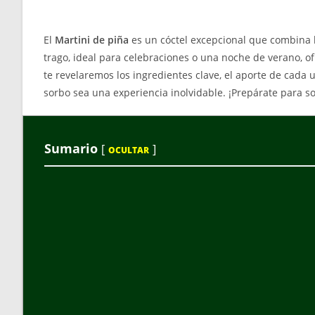
El
Martini de piña
es un cóctel excepcional que combina la
trago, ideal para celebraciones o una noche de verano, of
te revelaremos los ingredientes clave, el aporte de cada 
sorbo sea una experiencia inolvidable. ¡Prepárate para s
Sumario
[
]
OCULTAR