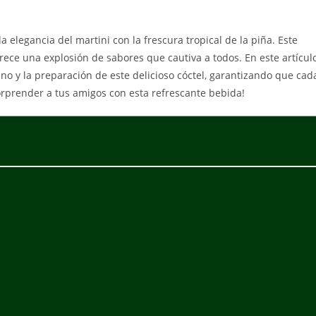
 elegancia del martini con la frescura tropical de la piña. Este
rece una explosión de sabores que cautiva a todos. En este artículo
uno y la preparación de este delicioso cóctel, garantizando que cad
orprender a tus amigos con esta refrescante bebida!