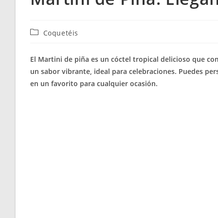
Categoría
Coquetéis
de
la
El Martini de piña es un cóctel tropical delicioso que co
entrada:
un sabor vibrante, ideal para celebraciones. Puedes per
en un favorito para cualquier ocasión.