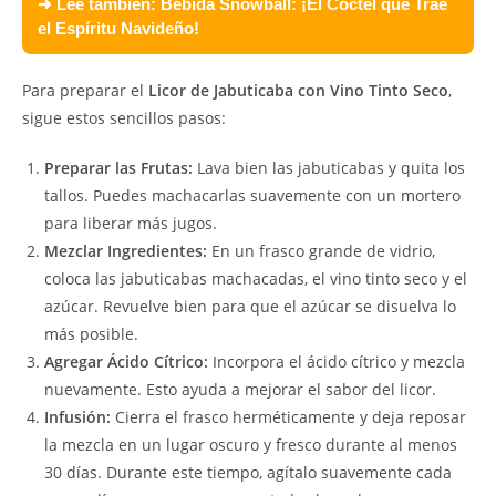
➜ Lee también:
Bebida Snowball: ¡El Cóctel que Trae
el Espíritu Navideño!
Para preparar el
Licor de Jabuticaba con Vino Tinto Seco
,
sigue estos sencillos pasos:
Preparar las Frutas:
Lava bien las jabuticabas y quita los
tallos. Puedes machacarlas suavemente con un mortero
para liberar más jugos.
Mezclar Ingredientes:
En un frasco grande de vidrio,
coloca las jabuticabas machacadas, el vino tinto seco y el
azúcar. Revuelve bien para que el azúcar se disuelva lo
más posible.
Agregar Ácido Cítrico:
Incorpora el ácido cítrico y mezcla
nuevamente. Esto ayuda a mejorar el sabor del licor.
Infusión:
Cierra el frasco herméticamente y deja reposar
la mezcla en un lugar oscuro y fresco durante al menos
30 días. Durante este tiempo, agítalo suavemente cada