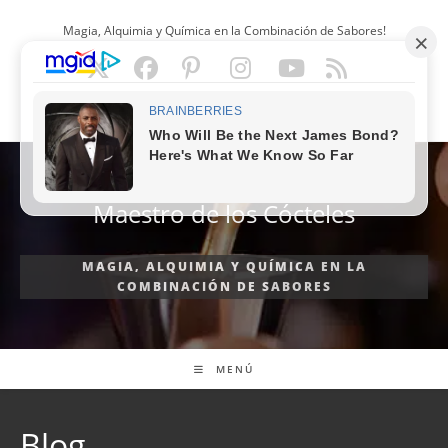
Ir
Magia, Alquimia y Química en la Combinación de Sabores!
al
contenido
ESPAÑOL
Maestro de los Cócteles
MAGIA, ALQUIMIA Y QUÍMICA EN LA
COMBINACIÓN DE SABORES
MENÚ
Blog