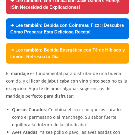
➜ Lee también:
Gin Tónica con Jack Daniel’s Honey:
¡Sin Necesidad de Explicaciones!
➜ Lee también:
Bebida con Cointreau Fizz: ¡Descubre
Cómo Preparar Esta Deliciosa Receta!
➜ Lee también:
Bebida Energética con Té de Hibisco y
Limón: Refresca tu Día
El
maridaje
es fundamental para disfrutar de una buena
comida, y el
licor de jabuticaba con vino tinto seco
no es la
excepción. Aquí te dejamos algunas sugerencias de
maridaje perfecto para disfrutar
:
Quesos Curados:
Combina el licor con quesos curados
como el parmesano o el manchego. Su sabor fuerte
equilibra la dulzura de la jabuticaba.
Aves Asadas:
Ya sea pollo o pavo, las aves asadas con