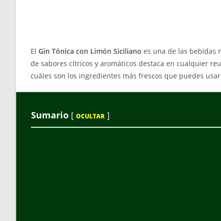
El
Gin Tónica con Limón Siciliano
es una de las bebidas 
de sabores cítricos y aromáticos destaca en cualquier reu
cuáles son los ingredientes más frescos que puedes usar
Sumario
[
]
OCULTAR