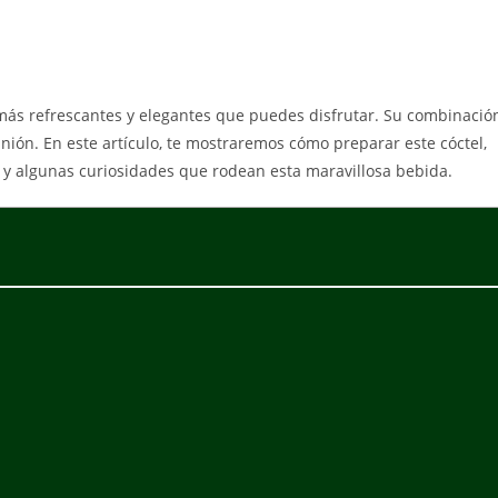
más refrescantes y elegantes que puedes disfrutar. Su combinació
nión. En este artículo, te mostraremos cómo preparar este cóctel,
 y algunas curiosidades que rodean esta maravillosa bebida.