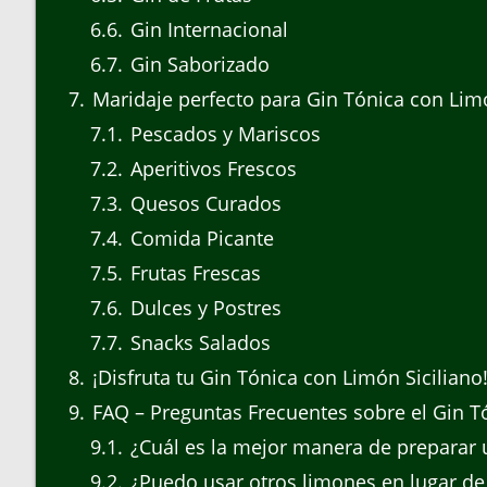
6.6
Gin Internacional
6.7
Gin Saborizado
7
Maridaje perfecto para Gin Tónica con Li
7.1
Pescados y Mariscos
7.2
Aperitivos Frescos
7.3
Quesos Curados
7.4
Comida Picante
7.5
Frutas Frescas
7.6
Dulces y Postres
7.7
Snacks Salados
8
¡Disfruta tu Gin Tónica con Limón Siciliano
9
FAQ – Preguntas Frecuentes sobre el Gin Tó
9.1
¿Cuál es la mejor manera de preparar 
9.2
¿Puedo usar otros limones en lugar de 