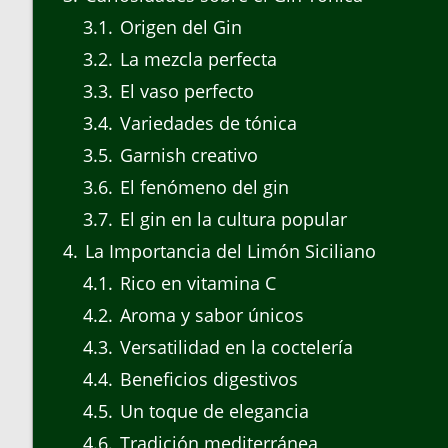
3.1
Origen del Gin
3.2
La mezcla perfecta
3.3
El vaso perfecto
3.4
Variedades de tónica
3.5
Garnish creativo
3.6
El fenómeno del gin
3.7
El gin en la cultura popular
4
La Importancia del Limón Siciliano
4.1
Rico en vitamina C
4.2
Aroma y sabor únicos
4.3
Versatilidad en la coctelería
4.4
Beneficios digestivos
4.5
Un toque de elegancia
4.6
Tradición mediterránea