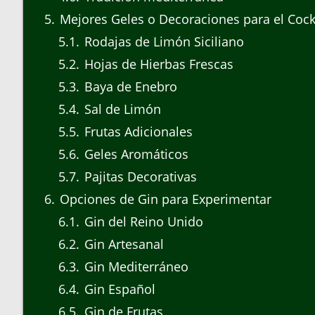
5
Mejores Geles o Decoraciones para el Cock
5.1
Rodajas de Limón Siciliano
5.2
Hojas de Hierbas Frescas
5.3
Baya de Enebro
5.4
Sal de Limón
5.5
Frutas Adicionales
5.6
Geles Aromáticos
5.7
Pajitas Decorativas
6
Opciones de Gin para Experimentar
6.1
Gin del Reino Unido
6.2
Gin Artesanal
6.3
Gin Mediterráneo
6.4
Gin Español
6.5
Gin de Frutas