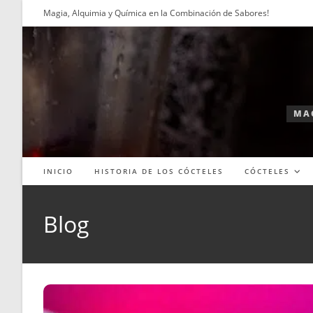
Ir
Magia, Alquimia y Química en la Combinación de Sabores!
al
contenido
MAG
INICIO
HISTORIA DE LOS CÓCTELES
CÓCTELES
Blog