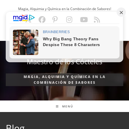
Ir
Magia, Alquimia y Química en la Combinación de Sabores!
al
contenido
ESPAÑOL
Maestro de los Cócteles
MAGIA, ALQUIMIA Y QUÍMICA EN LA
COMBINACIÓN DE SABORES
MENÚ
Blog