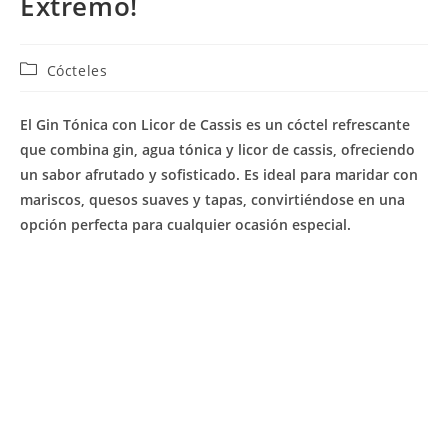
Extremo!
Categoría
Cócteles
de
la
El Gin Tónica con Licor de Cassis es un cóctel refrescante
entrada:
que combina gin, agua tónica y licor de cassis, ofreciendo
un sabor afrutado y sofisticado. Es ideal para maridar con
mariscos, quesos suaves y tapas, convirtiéndose en una
opción perfecta para cualquier ocasión especial.