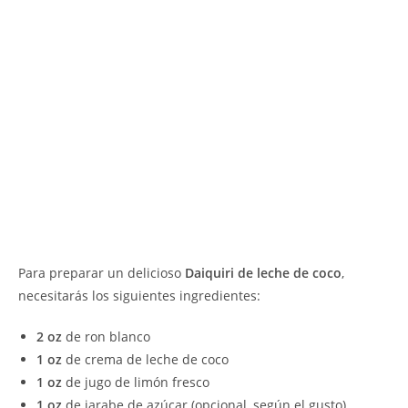
Para preparar un delicioso
Daiquiri de leche de coco
,
necesitarás los siguientes ingredientes:
2 oz
de ron blanco
1 oz
de crema de leche de coco
1 oz
de jugo de limón fresco
1 oz
de jarabe de azúcar (opcional, según el gusto)