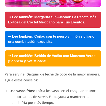
➜ Lee también:
Margarita Sin Alcohol: La Receta Más
Exitosa del Cóctel Mexicano para Tus Eventos.
➜ Lee también:
Coñac con té negro y limón siciliano:
una combinación exquisita
➜ Lee también:
Bebida de Vodka con Manzana Verde:
¡Sabrosa y Sofisticada!
Para servir el
Daiquiri de leche de coco
de la mejor manera,
sigue estos consejos:
Usa vasos fríos:
Enfría los vasos en el congelador unos
minutos antes de servir. Esto ayuda a mantener la
bebida fría por más tiempo.