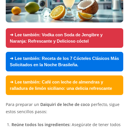
➜ Lee también:
Vodka con Soda de Jengibre y
Naranja: Refrescante y Delicioso cóctel
➜ Lee también:
Receta de los 7 Cócteles Clásicos Más
Solicitados en la Noche Brasileña.
➜ Lee también:
Café con leche de almendras y
ralladura de limón siciliano: una delicia refrescante
Para preparar un
Daiquiri de leche de coco
perfecto, sigue
estos sencillos pasos:
Reúne todos los ingredientes:
Asegúrate de tener todos