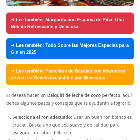
➜ Lee también:
Margarita con Espuma de Piña: Una
Bebida Refrescante y Deliciosa
➜ Lee también:
Todo Sobre las Mejores Especias para
Gin en 2025
➜ Lee también:
Pastelitos de Bacalao con Mayonesa
de Ajo: La Receta Irresistible que Necesitas
Si deseas hacer un
Daiquiri de leche de coco perfecto
, aquí
tienes algunos pasos y consejos que te ayudarán a lograrlo:
Selecciona el ron adecuado:
Usar un buen ron blanco es
crucial. Busca uno que sea suave y de calidad para
asegurar un sabor delicioso.