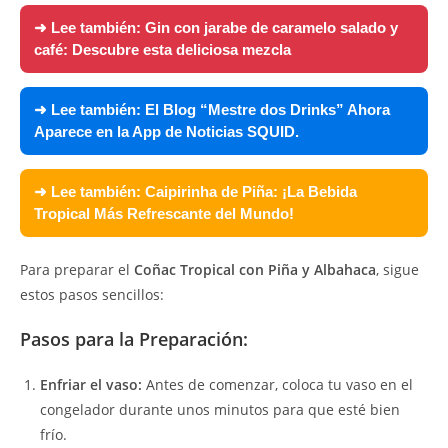
➜ Lee también:
Gin con jarabe de caramelo salado y
café: Descubre esta deliciosa mezcla
➜ Lee también:
El Blog “Mestre dos Drinks” Ahora
Aparece en la App de Noticias SQUID.
➜ Lee también:
Caipirinha de Piña: ¡La Bebida
Tropical Más Refrescante del Mundo!
Para preparar el
Coñac Tropical con Piña y Albahaca
, sigue
estos pasos sencillos:
Pasos para la Preparación:
Enfriar el vaso:
Antes de comenzar, coloca tu vaso en el
congelador durante unos minutos para que esté bien
frío.