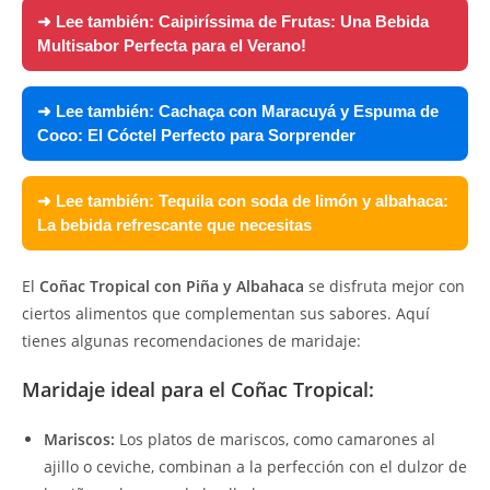
➜ Lee también:
Caipiríssima de Frutas: Una Bebida
Multisabor Perfecta para el Verano!
➜ Lee también:
Cachaça con Maracuyá y Espuma de
Coco: El Cóctel Perfecto para Sorprender
➜ Lee también:
Tequila con soda de limón y albahaca:
La bebida refrescante que necesitas
El
Coñac Tropical con Piña y Albahaca
se disfruta mejor con
ciertos alimentos que complementan sus sabores. Aquí
tienes algunas recomendaciones de maridaje:
Maridaje ideal para el Coñac Tropical:
Mariscos:
Los platos de mariscos, como camarones al
ajillo o ceviche, combinan a la perfección con el dulzor de