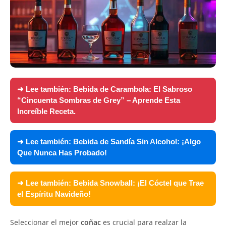
➜ Lee también:
Bebida de Carambola: El Sabroso
“Cincuenta Sombras de Grey” – Aprende Esta
Increíble Receta.
➜ Lee también:
Bebida de Sandía Sin Alcohol: ¡Algo
Que Nunca Has Probado!
➜ Lee también:
Bebida Snowball: ¡El Cóctel que Trae
el Espíritu Navideño!
Seleccionar el mejor
coñac
es crucial para realzar la