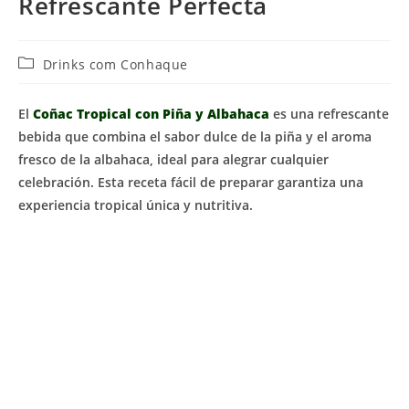
Refrescante Perfecta
Categoría
Drinks com Conhaque
de
la
El
Coñac Tropical con Piña y Albahaca
es una refrescante
entrada:
bebida que combina el sabor dulce de la piña y el aroma
fresco de la albahaca, ideal para alegrar cualquier
celebración. Esta receta fácil de preparar garantiza una
experiencia tropical única y nutritiva.