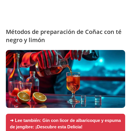
Métodos de preparación de Coñac con té
negro y limón
➜ Lee también:
Gin con licor de albaricoque y espuma
de jengibre: ¡Descubre esta Delicia!