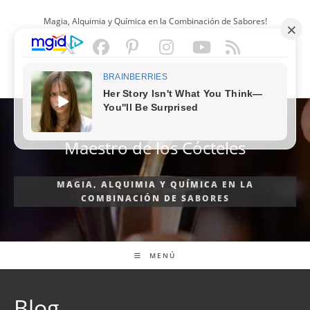
Ir
Magia, Alquimia y Química en la Combinación de Sabores!
al
contenido
ESPAÑOL
Maestro de los Cócteles
MAGIA, ALQUIMIA Y QUÍMICA EN LA
COMBINACIÓN DE SABORES
MENÚ
Blog