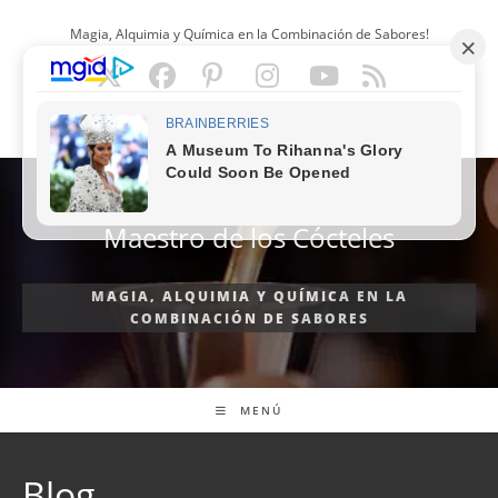
Ir
Magia, Alquimia y Química en la Combinación de Sabores!
al
contenido
ESPAÑOL
Maestro de los Cócteles
MAGIA, ALQUIMIA Y QUÍMICA EN LA
COMBINACIÓN DE SABORES
MENÚ
Blog