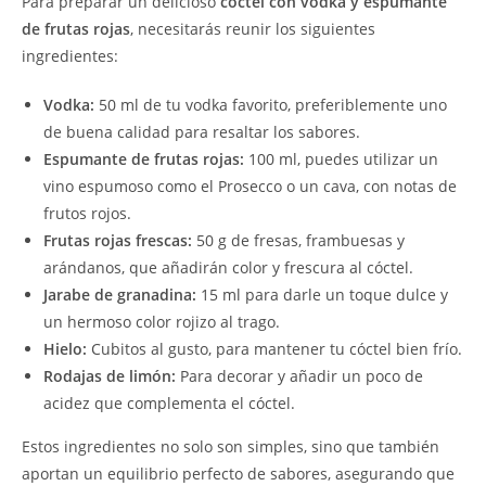
Para preparar un delicioso
cóctel con vodka y espumante
de frutas rojas
, necesitarás reunir los siguientes
ingredientes:
Vodka:
50 ml de tu vodka favorito, preferiblemente uno
de buena calidad para resaltar los sabores.
Espumante de frutas rojas:
100 ml, puedes utilizar un
vino espumoso como el Prosecco o un cava, con notas de
frutos rojos.
Frutas rojas frescas:
50 g de fresas, frambuesas y
arándanos, que añadirán color y frescura al cóctel.
Jarabe de granadina:
15 ml para darle un toque dulce y
un hermoso color rojizo al trago.
Hielo:
Cubitos al gusto, para mantener tu cóctel bien frío.
Rodajas de limón:
Para decorar y añadir un poco de
acidez que complementa el cóctel.
Estos ingredientes no solo son simples, sino que también
aportan un equilibrio perfecto de sabores, asegurando que