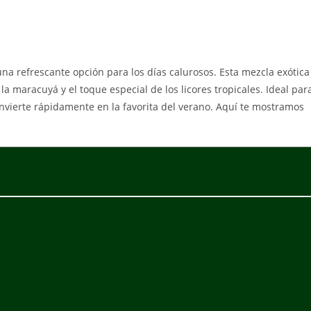
na refrescante opción para los días calurosos. Esta mezcla exótica
a maracuyá y el toque especial de los licores tropicales. Ideal par
onvierte rápidamente en la favorita del verano. Aquí te mostramos