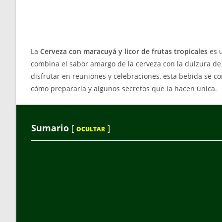
La
Cerveza con maracuyá y licor de frutas tropicales
es u
combina el sabor amargo de la cerveza con la dulzura de l
disfrutar en reuniones y celebraciones, esta bebida se c
cómo prepararla y algunos secretos que la hacen única.
Sumario
[
]
OCULTAR