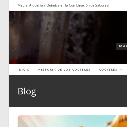
Ir
Magia, Alquimia y Química en la Combinación de Sabores!
al
contenido
MAG
INICIO
HISTORIA DE LOS CÓCTELES
CÓCTELES
Blog