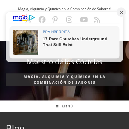
Ir
Magia, Alquimia y Química en la Combinación de Sabores!
al
contenido
ESPAÑOL
Maestro de los Cócteles
MAGIA, ALQUIMIA Y QUÍMICA EN LA
COMBINACIÓN DE SABORES
MENÚ
Blog