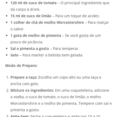
120 ml de suco de tomate
– O principal ingrediente que
dá corpo à drink.
15 ml de suco de limão
– Para um toque de acidez.
1 colher de chá de molho Worcestershire
– Para realçar
o sabor.
1 gota de molho de pimenta
– Se você gosta de um
pouco de picância.
Sal e pimenta a gosto
– Para temperar.
Gelo
– Para manter a bebida bem gelada.
Modo de Preparo:
Prepare a taça:
Escolha um copo alto ou uma taça e
encha com gelo.
Misture os ingredientes:
Em uma coqueteleira, adicione
a vodka, o suco de tomate, o suco de limão, o molho
Worcestershire e o molho de pimenta. Tempere com sal e
pimenta a gosto.
Agite bem:
Feche a coqueteleira e agite por 10 a 15