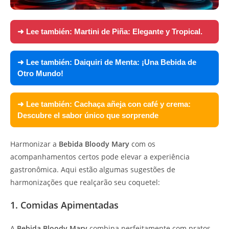
➜ Lee también:
Martini de Piña: Elegante y Tropical.
➜ Lee también:
Daiquiri de Menta: ¡Una Bebida de
Otro Mundo!
➜ Lee también:
Cachaça añeja con café y crema:
Descubre el sabor único que sorprende
Harmonizar a
Bebida Bloody Mary
com os
acompanhamentos certos pode elevar a experiência
gastronômica. Aqui estão algumas sugestões de
harmonizações que realçarão seu coquetel:
1. Comidas Apimentadas
A
Bebida Bloody Mary
combina perfeitamente com pratos