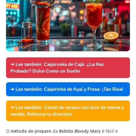
➜ Lee también:
Caipiroska de Cajá: ¿La Has
Probado? Dulce Como un Sueño
➜ Lee también:
Caipirinha de Açaí y Fresa: ¡Tan Rica!
➜ Lee también:
Cóctel de verano con licor de menta y
sandía: Refresca tu diversión
O
método de preparo
da
Bebida Bloody Mary
é fácil e