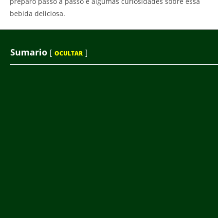
preparo passo a passo e algumas curiosidades sobre essa
bebida deliciosa.
Sumario
[
]
OCULTAR