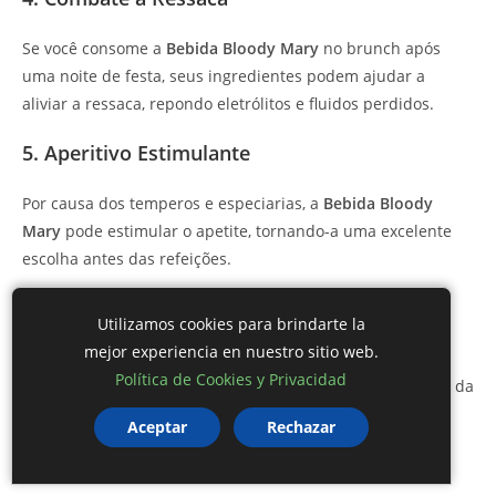
Se você consome a
Bebida Bloody Mary
no brunch após
uma noite de festa, seus ingredientes podem ajudar a
aliviar a ressaca, repondo eletrólitos e fluidos perdidos.
5. Aperitivo Estimulante
Por causa dos temperos e especiarias, a
Bebida Bloody
Mary
pode estimular o apetite, tornando-a uma excelente
escolha antes das refeições.
6. Fonte de Vitaminas
Utilizamos cookies para brindarte la
mejor experiencia en nuestro sitio web.
O suco de tomate contém várias vitaminas, incluindo
Política de Cookies y Privacidad
vitamina C
e
vitamina A
, que são essenciais para a saúde da
pele e do sistema imunológico.
Aceptar
Rechazar
7. Versatilidade e Personalização