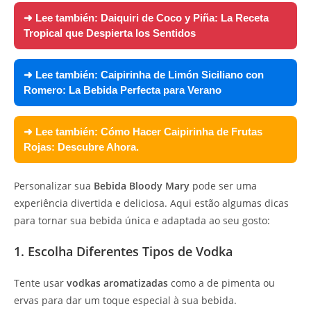
➜ Lee también:
Daiquiri de Coco y Piña: La Receta
Tropical que Despierta los Sentidos
➜ Lee también:
Caipirinha de Limón Siciliano con
Romero: La Bebida Perfecta para Verano
➜ Lee también:
Cómo Hacer Caipirinha de Frutas
Rojas: Descubre Ahora.
Personalizar sua
Bebida Bloody Mary
pode ser uma
experiência divertida e deliciosa. Aqui estão algumas dicas
para tornar sua bebida única e adaptada ao seu gosto:
1. Escolha Diferentes Tipos de Vodka
Tente usar
vodkas aromatizadas
como a de pimenta ou
ervas para dar um toque especial à sua bebida.