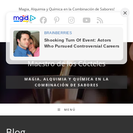
Ir
Magia, Alquimia y Química en la Combinación de Sabores!
al
contenido
ESPAÑOL
Maestro de los Cócteles
MAGIA, ALQUIMIA Y QUÍMICA EN LA
COMBINACIÓN DE SABORES
MENÚ
Blog