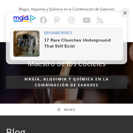
Ir
Magia, Alquimia y Química en la Combinación de Sabores!
al
contenido
ESPAÑOL
Maestro de los Cócteles
MAGIA, ALQUIMIA Y QUÍMICA EN LA
COMBINACIÓN DE SABORES
MENÚ
Blog