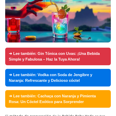
➜ Lee también:
Gin Tónica con Uvas: ¡Una Bebida
Simple y Fabulosa – Haz la Tuya Ahora!
➜ Lee también:
Vodka con Soda de Jengibre y
Naranja: Refrescante y Delicioso cóctel
➜ Lee también:
Cachaça con Naranja y Pimienta
Rosa: Un Cóctel Exótico para Sorprender