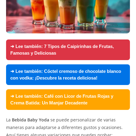
➜ Lee también:
7 Tipos de Caipirinhas de Frutas,
Famosas y Deliciosas
➜ Lee también:
Cóctel cremoso de chocolate blanco
con vodka: ¡Descubre la receta deliciosa!
➜ Lee también:
Café con Licor de Frutas Rojas y
Crema Batida: Un Manjar Decadente
La
Bebida Baby Yoda
se puede personalizar de varias
maneras para adaptarse a diferentes gustos y ocasiones.
Aquí tienes algunas variaciones que puedes probar: