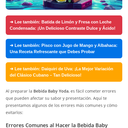
➜ Lee también:
Batida de Limón y Fresa con Leche
Condensada: ¡Un Delicioso Contraste Dulce y Ácido!
➜ Lee también:
Pisco con Jugo de Mango y Albahaca:
Una Receta Refrescante que Debes Probar
➜ Lee también:
Daiquiri de Uva: ¡La Mejor Variación
del Clásico Cubano – Tan Delicioso!
Al preparar la
Bebida Baby Yoda
, es fácil cometer errores
que pueden afectar su sabor y presentación. Aquí te
presentamos algunos de los errores más comunes y cómo
evitarlos:
Errores Comunes al Hacer la Bebida Baby