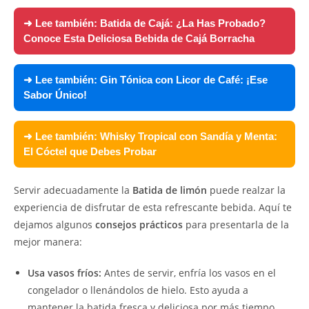
➜ Lee también:
Batida de Cajá: ¿La Has Probado?
Conoce Esta Deliciosa Bebida de Cajá Borracha
➜ Lee también:
Gin Tónica con Licor de Café: ¡Ese
Sabor Único!
➜ Lee también:
Whisky Tropical con Sandía y Menta:
El Cóctel que Debes Probar
Servir adecuadamente la
Batida de limón
puede realzar la
experiencia de disfrutar de esta refrescante bebida. Aquí te
dejamos algunos
consejos prácticos
para presentarla de la
mejor manera:
Usa vasos fríos:
Antes de servir, enfría los vasos en el
congelador o llenándolos de hielo. Esto ayuda a
mantener la batida fresca y deliciosa por más tiempo.