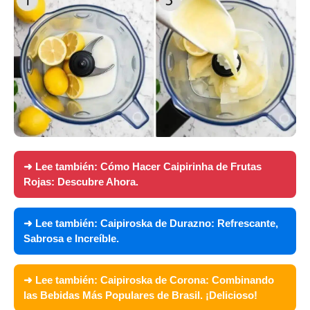
➜ Lee también:
Cómo Hacer Caipirinha de Frutas
Rojas: Descubre Ahora.
➜ Lee también:
Caipiroska de Durazno: Refrescante,
Sabrosa e Increíble.
➜ Lee también:
Caipiroska de Corona: Combinando
las Bebidas Más Populares de Brasil. ¡Delicioso!