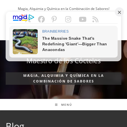
Ir
Magia, Alquimia y Química en la Combinación de Sabores!
al
contenido
ESPAÑOL
Maestro de los Cócteles
MAGIA, ALQUIMIA Y QUÍMICA EN LA
COMBINACIÓN DE SABORES
MENÚ
Blog