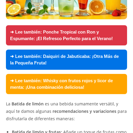
➜ Lee también:
Ponche Tropical con Ron y
Espumante: ¡El Refresco Perfecto para el Verano!
➜ Lee también:
Daiquiri de Jabuticaba: ¡Otra Más de
la Pequeña Fruta!
➜ Lee también:
Whisky con frutos rojos y licor de
menta: ¡Una combinación deliciosa!
La
Batida de limón
es una bebida sumamente versátil, y
aquí te damos algunas
recomendaciones y variaciones
para
disfrutarla de diferentes maneras:
Batida de limón y frutas:
Añade un toque de frutas como