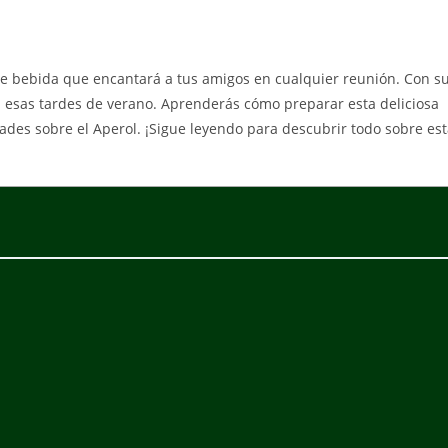
e bebida que encantará a tus amigos en cualquier reunión. Con s
a esas tardes de verano. Aprenderás cómo preparar esta deliciosa
dades sobre el Aperol. ¡Sigue leyendo para descubrir todo sobre es