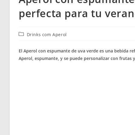
perfecta para tu vera
Categoría
Drinks com Aperol
de
la
El Aperol con espumante de uva verde es una bebida refr
entrada:
Aperol, espumante, y se puede personalizar con frutas y 