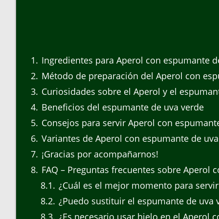
1
Ingredientes para Aperol con espumante d
2
Método de preparación del Aperol con es
3
Curiosidades sobre el Aperol y el espuman
4
Beneficios del espumante de uva verde
5
Consejos para servir Aperol con espumant
6
Variantes de Aperol con espumante de uva
7
¡Gracias por acompañarnos!
8
FAQ – Preguntas frecuentes sobre Aperol 
8.1
¿Cuál es el mejor momento para servi
8.2
¿Puedo sustituir el espumante de uva 
8.3
¿Es necesario usar hielo en el Aperol