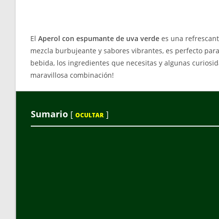
El
Aperol con espumante de uva verde
es una refrescant
mezcla burbujeante y sabores vibrantes, es perfecto par
bebida, los ingredientes que necesitas y algunas curiosi
maravillosa combinación!
Sumario
[
]
OCULTAR