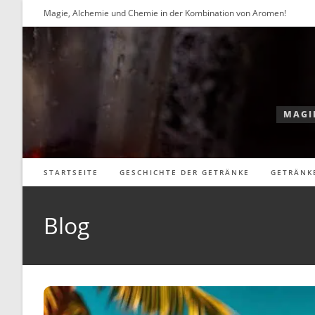
Zum
Magie, Alchemie und Chemie in der Kombination von Aromen!
Inhalt
springen
MAGI
STARTSEITE
GESCHICHTE DER GETRÄNKE
GETRÄNK
Blog