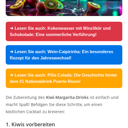
➜ Lesen Sie auch:
Kokoswasser mit Minzlikör und
Schokolade: Eine sommerliche Verführung!
➜ Lesen Sie auch:
Wein-Caipirinha: Ein besonderes
Rezept für den Jahreswechsel!
➜ Lesen Sie auch:
Piña Colada: Die Geschichte hinter
dem #1 Nationaldrink Puerto Ricos!
Die Zubereitung des
Kiwi-Margarita-Drinks
ist einfach und
macht Spaß! Befolgen Sie diese Schritte, um einen
köstlichen Cocktail zu kreieren:
1. Kiwis vorbereiten