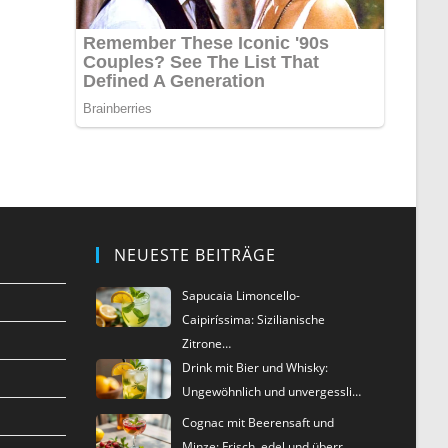
NEUESTE BEITRÄGE
Sapucaia Limoncello-
Caipiríssima: Sizilianische
Zitrone…
Drink mit Bier und Whisky:
Ungewöhnlich und unvergessli…
Cognac mit Beerensaft und
Minze: Frisch, edel und überr…