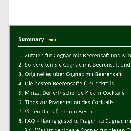
Summary
[
]
HIDE
1
Zutaten für Cognac mit Beerensaft und Mi
2
So bereiten Sie Cognac mit Beerensaft und
3
Originelles über Cognac mit Beerensaft
4
Die besten Beerensäfte für Cocktails
5
Minze: Der erfrischende Kick in Cocktails
6
Tipps zur Präsentation des Cocktails
7
Vielen Dank für Ihren Besuch!
8
FAQ – Häufig gestellte Fragen zu Cognac m
8.1
Was ist der ideale Cognac für diesen Co