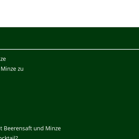
nze
 Minze zu
it Beerensaft und Minze
cktail?