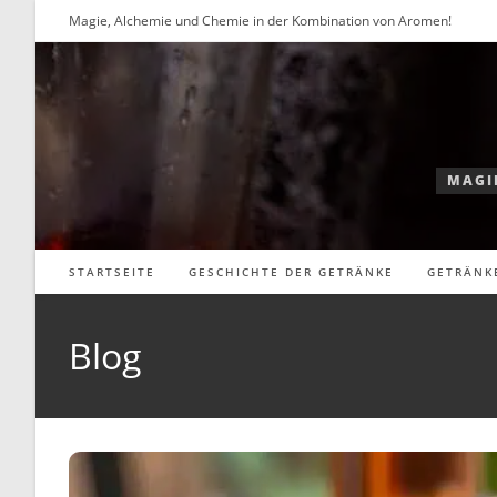
Zum
Magie, Alchemie und Chemie in der Kombination von Aromen!
Inhalt
springen
MAGI
STARTSEITE
GESCHICHTE DER GETRÄNKE
GETRÄNK
Blog