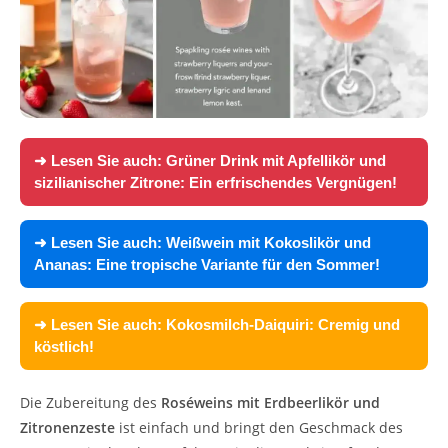
➜ Lesen Sie auch:
Grüner Drink mit Apfellikör und
sizilianischer Zitrone: Ein erfrischendes Vergnügen!
➜ Lesen Sie auch:
Weißwein mit Kokoslikör und
Ananas: Eine tropische Variante für den Sommer!
➜ Lesen Sie auch:
Kokosmilch-Daiquiri: Cremig und
köstlich!
Die Zubereitung des
Roséweins mit Erdbeerlikör und
Zitronenzeste
ist einfach und bringt den Geschmack des