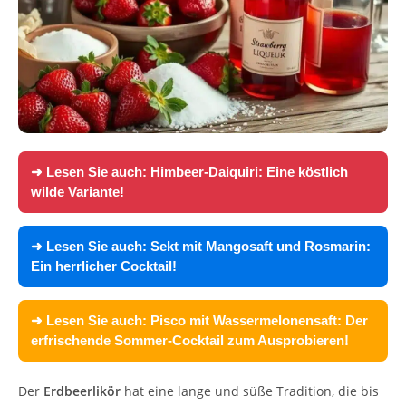
➜ Lesen Sie auch:
Himbeer-Daiquiri: Eine köstlich
wilde Variante!
➜ Lesen Sie auch:
Sekt mit Mangosaft und Rosmarin:
Ein herrlicher Cocktail!
➜ Lesen Sie auch:
Pisco mit Wassermelonensaft: Der
erfrischende Sommer-Cocktail zum Ausprobieren!
Der
Erdbeerlikör
hat eine lange und süße Tradition, die bis