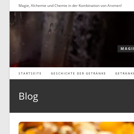
Zum
Magie, Alchemie und Chemie in der Kombination von Aromen!
Inhalt
springen
MAGI
STARTSEITE
GESCHICHTE DER GETRÄNKE
GETRÄNK
Blog