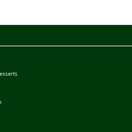
esserts
n