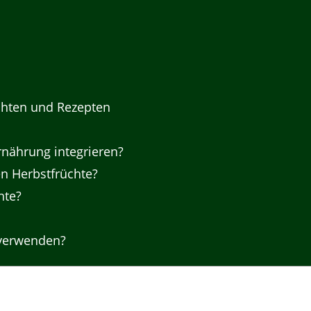
üchten und Rezepten
rnährung integrieren?
en Herbstfrüchte?
hte?
 verwenden?