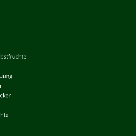
bstfrüchte
auung
n
ucker
chte