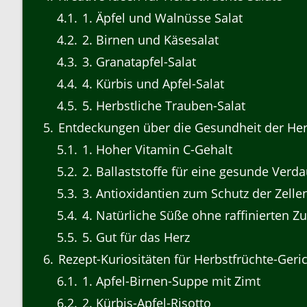
4.1
1. Äpfel und Walnüsse Salat
4.2
2. Birnen und Käsesalat
4.3
3. Granatapfel-Salat
4.4
4. Kürbis und Apfel-Salat
4.5
5. Herbstliche Trauben-Salat
5
Entdeckungen über die Gesundheit der Her
5.1
1. Hoher Vitamin C-Gehalt
5.2
2. Ballaststoffe für eine gesunde Verd
5.3
3. Antioxidantien zum Schutz der Zelle
5.4
4. Natürliche Süße ohne raffinierten Z
5.5
5. Gut für das Herz
6
Rezept-Kuriositäten für Herbstfrüchte-Geri
6.1
1. Apfel-Birnen-Suppe mit Zimt
6.2
2. Kürbis-Apfel-Risotto