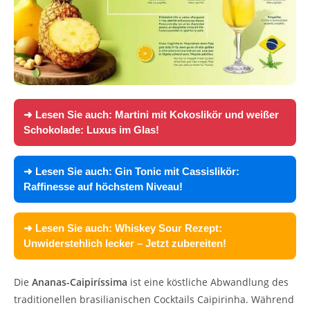
➜ Lesen Sie auch:
Martini mit Kokoslikör und weißer
Schokolade: Luxus im Glas!
➜ Lesen Sie auch:
Gin Tonic mit Cassislikör:
Raffinesse auf höchstem Niveau!
➜ Lesen Sie auch:
Whiskey Sour Rezept:
Unwiderstehlich lecker – Jetzt zubereiten!
Die
Ananas-Caipiríssima
ist eine köstliche Abwandlung des
traditionellen brasilianischen Cocktails Caipirinha. Während