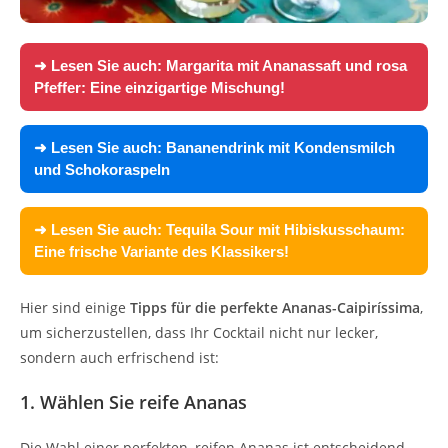
➜ Lesen Sie auch:
Margarita mit Ananassaft und rosa
Pfeffer: Eine einzigartige Mischung!
➜ Lesen Sie auch:
Bananendrink mit Kondensmilch
und Schokoraspeln
➜ Lesen Sie auch:
Tequila Sour mit Hibiskusschaum:
Eine frische Variante des Klassikers!
Hier sind einige
Tipps für die perfekte Ananas-Caipiríssima
,
um sicherzustellen, dass Ihr Cocktail nicht nur lecker,
sondern auch erfrischend ist:
1. Wählen Sie reife Ananas
Die Wahl einer perfekten, reifen Ananas ist entscheidend.