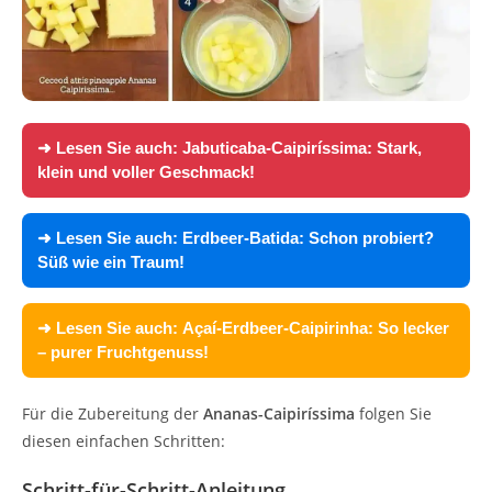
➜ Lesen Sie auch:
Jabuticaba-Caipiríssima: Stark,
klein und voller Geschmack!
➜ Lesen Sie auch:
Erdbeer-Batida: Schon probiert?
Süß wie ein Traum!
➜ Lesen Sie auch:
Açaí-Erdbeer-Caipirinha: So lecker
– purer Fruchtgenuss!
Für die Zubereitung der
Ananas-Caipiríssima
folgen Sie
diesen einfachen Schritten:
Schritt-für-Schritt-Anleitung