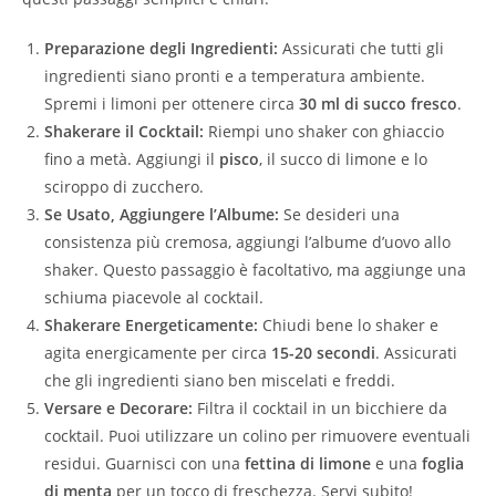
Preparazione degli Ingredienti:
Assicurati che tutti gli
ingredienti siano pronti e a temperatura ambiente.
Spremi i limoni per ottenere circa
30 ml di succo fresco
.
Shakerare il Cocktail:
Riempi uno shaker con ghiaccio
fino a metà. Aggiungi il
pisco
, il succo di limone e lo
sciroppo di zucchero.
Se Usato, Aggiungere l’Albume:
Se desideri una
consistenza più cremosa, aggiungi l’albume d’uovo allo
shaker. Questo passaggio è facoltativo, ma aggiunge una
schiuma piacevole al cocktail.
Shakerare Energeticamente:
Chiudi bene lo shaker e
agita energicamente per circa
15-20 secondi
. Assicurati
che gli ingredienti siano ben miscelati e freddi.
Versare e Decorare:
Filtra il cocktail in un bicchiere da
cocktail. Puoi utilizzare un colino per rimuovere eventuali
residui. Guarnisci con una
fettina di limone
e una
foglia
di menta
per un tocco di freschezza. Servi subito!