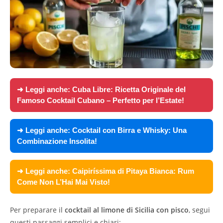
➜ Leggi anche:
Cuba Libre: Ricetta Originale del
Famoso Cocktail Cubano – Perfetto per l’Estate!
➜ Leggi anche:
Cocktail con Birra e Whisky: Una
Combinazione Insolita!
➜ Leggi anche:
Caipiríssima di Pitaya Bianca: Rum
Come Non L’Hai Mai Visto!
Per preparare il
cocktail al limone di Sicilia con pisco
, segui
questi passaggi semplici e chiari: