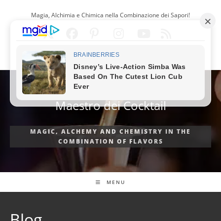
Salta
Magia, Alchimia e Chimica nella Combinazione dei Sapori!
al
contenuto
ITALIANO
Maestro dei Cocktail
MAGIC, ALCHEMY AND CHEMISTRY IN THE
COMBINATION OF FLAVORS
MENU
Blog