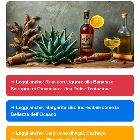
➜ Leggi anche:
Rum con Liquore alla Banana e
Sciroppo di Cioccolato: Una Dolce Tentazione
➜ Leggi anche:
Margarita Blu: Incredibile come la
Bellezza dell’Oceano
➜ Leggi anche:
Caipirinha di Açaí: Cachaça
Potenziata con l’Energia dell’Açaí!