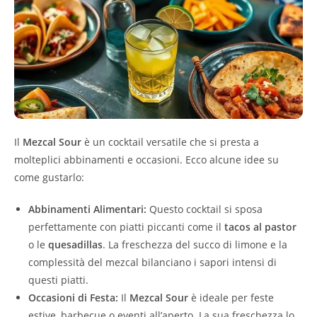
Il
Mezcal Sour
è un cocktail versatile che si presta a
molteplici abbinamenti e occasioni. Ecco alcune idee su
come gustarlo:
Abbinamenti Alimentari:
Questo cocktail si sposa
perfettamente con piatti piccanti come il
tacos al pastor
o le
quesadillas
. La freschezza del succo di limone e la
complessità del mezcal bilanciano i sapori intensi di
questi piatti.
Occasioni di Festa:
Il
Mezcal Sour
è ideale per feste
estive, barbecue o eventi all’aperto. La sua freschezza lo