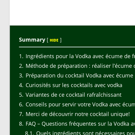
Summary
[
]
HIDE
1
Ingrédients pour la Vodka avec écume de fr
2
Méthode de préparation : réaliser l’écume d
3
Préparation du cocktail Vodka avec écume d
4
Curiosités sur les cocktails avec vodka
5
Variantes de ce cocktail rafraîchissant
6
Conseils pour servir votre Vodka avec écum
7
Merci de découvrir notre cocktail unique!
8
FAQ – Questions fréquentes sur la Vodka a
8.1
Quels ingrédients sont nécessaires pou