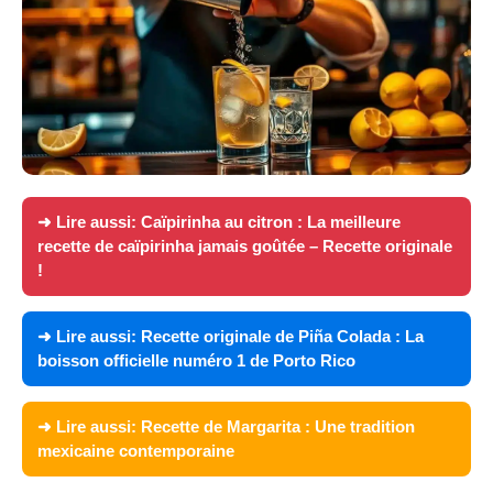
➜ Lire aussi:
Caïpirinha au citron : La meilleure
recette de caïpirinha jamais goûtée – Recette originale
!
➜ Lire aussi:
Recette originale de Piña Colada : La
boisson officielle numéro 1 de Porto Rico
➜ Lire aussi:
Recette de Margarita : Une tradition
mexicaine contemporaine