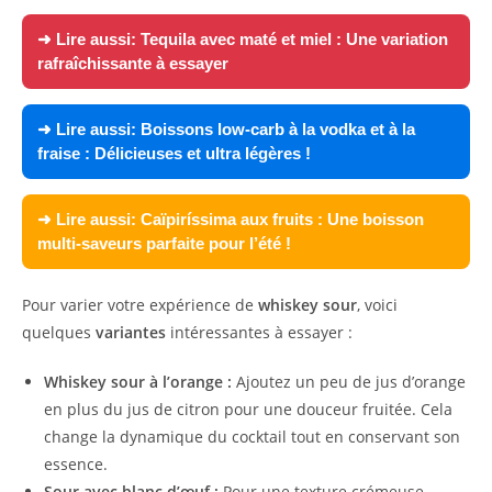
➜ Lire aussi:
Tequila avec maté et miel : Une variation
rafraîchissante à essayer
➜ Lire aussi:
Boissons low-carb à la vodka et à la
fraise : Délicieuses et ultra légères !
➜ Lire aussi:
Caïpiríssima aux fruits : Une boisson
multi-saveurs parfaite pour l’été !
Pour varier votre expérience de
whiskey sour
, voici
quelques
variantes
intéressantes à essayer :
Whiskey sour à l’orange :
Ajoutez un peu de jus d’orange
en plus du jus de citron pour une douceur fruitée. Cela
change la dynamique du cocktail tout en conservant son
essence.
Sour avec blanc d’œuf :
Pour une texture crémeuse,