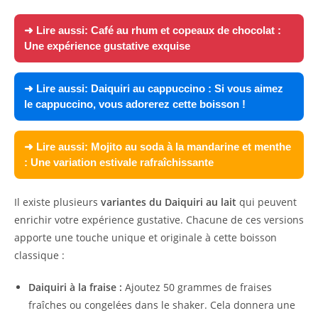
➜ Lire aussi:
Café au rhum et copeaux de chocolat :
Une expérience gustative exquise
➜ Lire aussi:
Daiquiri au cappuccino : Si vous aimez
le cappuccino, vous adorerez cette boisson !
➜ Lire aussi:
Mojito au soda à la mandarine et menthe
: Une variation estivale rafraîchissante
Il existe plusieurs
variantes du Daiquiri au lait
qui peuvent
enrichir votre expérience gustative. Chacune de ces versions
apporte une touche unique et originale à cette boisson
classique :
Daiquiri à la fraise :
Ajoutez 50 grammes de fraises
fraîches ou congelées dans le shaker. Cela donnera une