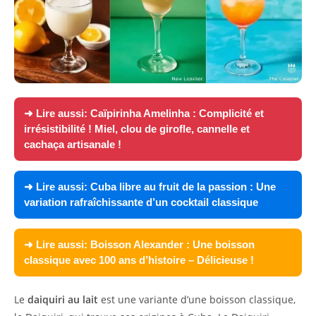
➜ Lire aussi:
Caïpirinha Amelinha : Complicité et
irrésistibilité ! Miel, clou de girofle, cannelle et
cachaça artisanale !
➜ Lire aussi:
Cuba libre au fruit de la passion : Une
variation rafraîchissante d’un cocktail classique
➜ Lire aussi:
Boisson Alexander : Une boisson
classique avec 100 ans d’histoire – Délicieuse !
Le
daiquiri au lait
est une variante d’une boisson classique,