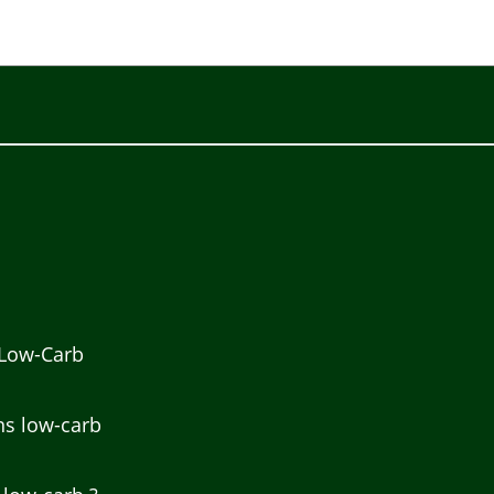
 Low-Carb
ns low-carb