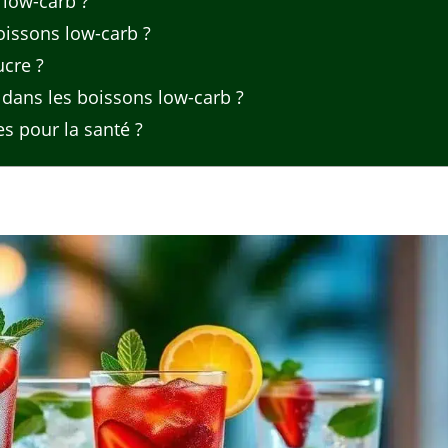
 low-carb ?
issons low-carb ?
ucre ?
 dans les boissons low-carb ?
s pour la santé ?